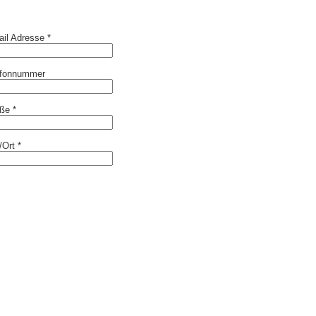
il Adresse *
efonnummer
ße *
Ort *