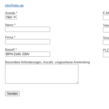
info@nitto.de
Anrede *
E-Ma
Name *
Tel
Firma *
Stra
Betreff *
PLZ/
Besondere Anforderungen, Anzahl, vorgesehene Anwendung
Senden