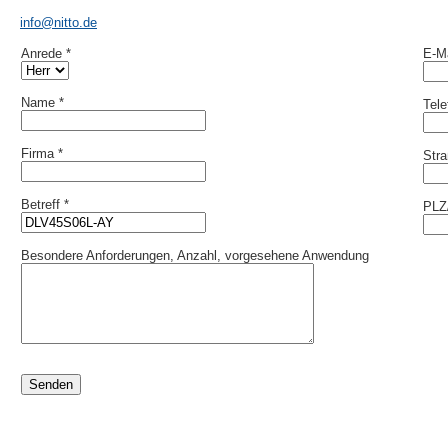
info@nitto.de
Anrede *
E-Ma
Name *
Tel
Firma *
Stra
Betreff *
PLZ/
Besondere Anforderungen, Anzahl, vorgesehene Anwendung
Senden