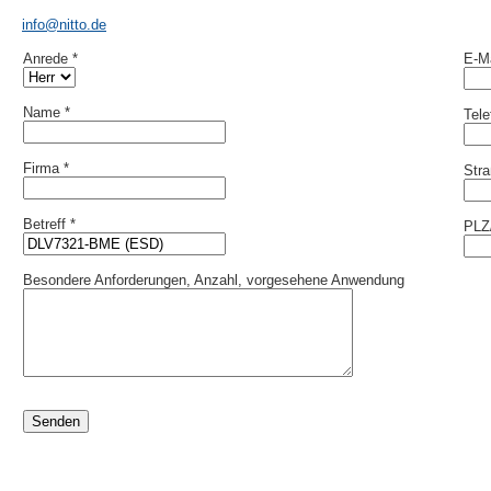
info@nitto.de
Anrede *
E-Ma
Name *
Tel
Firma *
Stra
Betreff *
PLZ/
Besondere Anforderungen, Anzahl, vorgesehene Anwendung
Senden