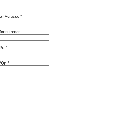
il Adresse *
efonnummer
ße *
Ort *