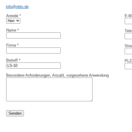
info@nitto.de
Anrede *
E-Ma
Name *
Tel
Firma *
Stra
Betreff *
PLZ/
Besondere Anforderungen, Anzahl, vorgesehene Anwendung
Senden