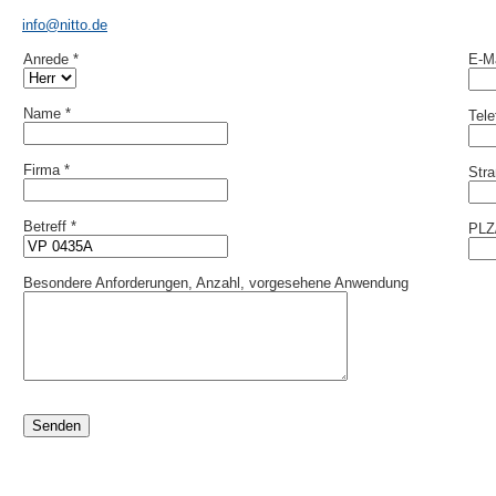
info@nitto.de
Anrede *
E-Ma
Name *
Tel
Firma *
Stra
Betreff *
PLZ/
Besondere Anforderungen, Anzahl, vorgesehene Anwendung
Senden