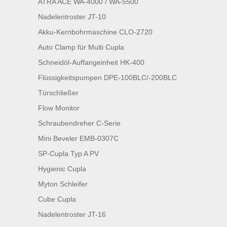
ATRA ACE WA-4000 / WA-5500
Nadelentroster JT-10
Akku-Kernbohrmaschine CLO-2720
Auto Clamp für Multi Cupla
Schneidöl-Auffangeinheit HK-400
Flüssigkeitspumpen DPE-100BLC/-200BLC
Türschließer
Flow Monitor
Schraubendreher C-Serie
Mini Beveler EMB-0307C
SP-Cupla Typ A PV
Hygienic Cupla
Myton Schleifer
Cube Cupla
Nadelentroster JT-16