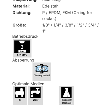
Material:
Edelstahl
Dichtung:
P / EPDM, FKM (O-ring for
socket)
Größe:
1/8" / 1/4" / 3/8" / 1/2" / 3/4" /
1"
Betriebsdruck
Absperrung
Optimale Medien