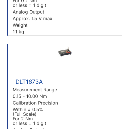
For 0.2 Nm
or less ± 1 digit
Analog Output
Approx. 1.5 V max.
Weight
1.1 kg
DLT1673A
Measurement Range
0.15 - 10.00 Nm
Calibration Precision
Within ± 0.5%
(Full Scale)
For 2 Nm
or less ± 1 digit