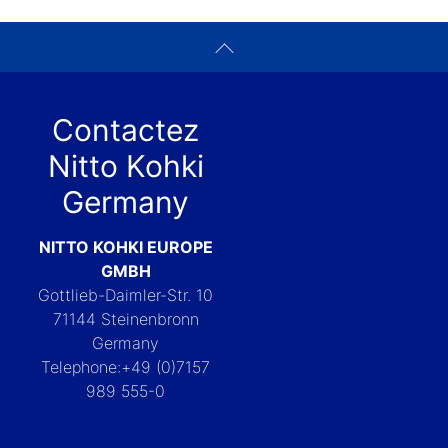
Contactez
Nitto Kohki
Germany
NITTO KOHKI EUROPE
GMBH
Gottlieb-Daimler-Str. 10
71144 Steinenbronn
Germany
Telephone:+49 (0)7157
989 555-0