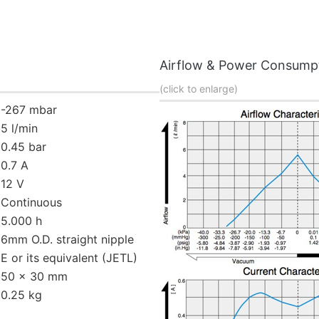
Airflow & Power Consump
(click to enlarge)
-267 mbar
5 l/min
0.45 bar
0.7 A
12 V
Continuous
5.000 h
6mm O.D. straight nipple
E or its equivalent (JETL)
50 x 30 mm
0.25 kg