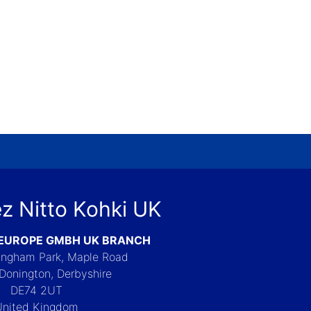
z Nitto Kohki UK
 EUROPE GMBH UK BRANCH
Langham Park, Maple Road
Donington, Derbyshire
DE74 2UT
United Kingdom