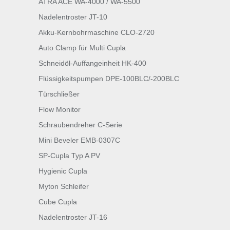
ATRA ACE WA-4000 / WA-5500
Nadelentroster JT-10
Akku-Kernbohrmaschine CLO-2720
Auto Clamp für Multi Cupla
Schneidöl-Auffangeinheit HK-400
Flüssigkeitspumpen DPE-100BLC/-200BLC
Türschließer
Flow Monitor
Schraubendreher C-Serie
Mini Beveler EMB-0307C
SP-Cupla Typ A PV
Hygienic Cupla
Myton Schleifer
Cube Cupla
Nadelentroster JT-16