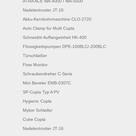
ATRA ACE WA-4000 / WA-5500
Nadelentroster JT-10
Akku-Kernbohrmaschine CLO-2720
Auto Clamp für Multi Cupla
Schneidöl-Auffangeinheit HK-400
Flüssigkeitspumpen DPE-100BLC/-200BLC
Türschließer
Flow Monitor
Schraubendreher C-Serie
Mini Beveler EMB-0307C
SP-Cupla Typ A PV
Hygienic Cupla
Myton Schleifer
Cube Cupla
Nadelentroster JT-16