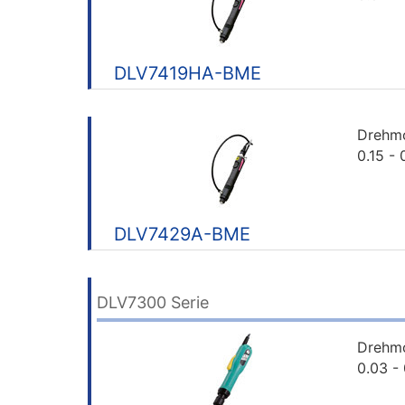
DLV7419HA-BME
Drehm
0.15 -
DLV7429A-BME
DLV7300 Serie
Drehm
0.03 -