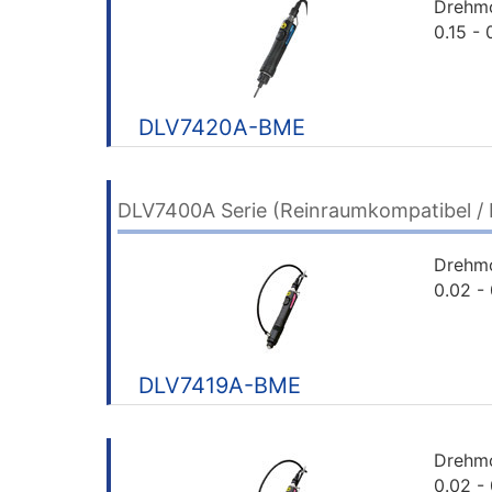
Drehm
0.15 -
DLV7420A-BME
DLV7400A Serie (Reinraumkompatibel / E
Drehm
0.02 -
DLV7419A-BME
Drehm
0.02 -