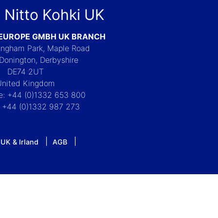
 Nitto Kohki UK
 EUROPE GMBH UK BRANCH
Langham Park, Maple Road
Donington, Derbyshire
DE74 2UT
United Kingdom
e: +44 (0)1332 653 800
: +44 (0)1332 987 273
 UK & Irland
AGB