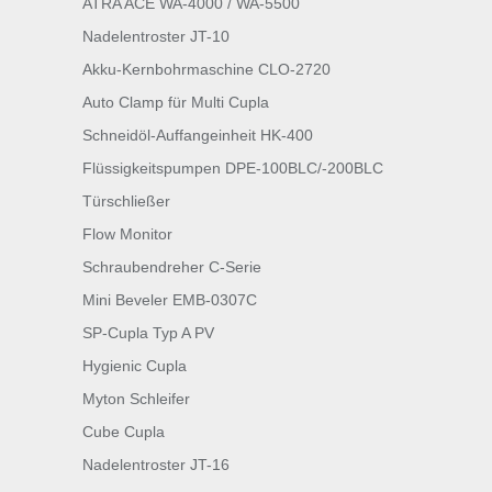
ATRA ACE WA-4000 / WA-5500
Nadelentroster JT-10
Akku-Kernbohrmaschine CLO-2720
Auto Clamp für Multi Cupla
Schneidöl-Auffangeinheit HK-400
Flüssigkeitspumpen DPE-100BLC/-200BLC
Türschließer
Flow Monitor
Schraubendreher C-Serie
Mini Beveler EMB-0307C
SP-Cupla Typ A PV
Hygienic Cupla
Myton Schleifer
Cube Cupla
Nadelentroster JT-16