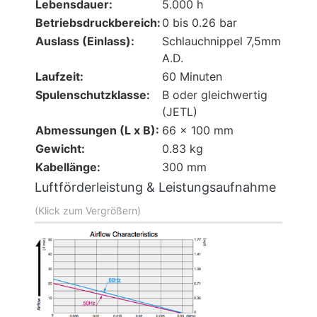
Lebensdauer:
5.000 h
Betriebsdruckbereich:
0 bis 0.26 bar
Auslass (Einlass):
Schlauchnippel 7,5mm
A.D.
Laufzeit:
60 Minuten
Spulenschutzklasse:
B oder gleichwertig
(JETL)
Abmessungen (L x B):
66 x 100 mm
Gewicht:
0.83 kg
Kabellänge:
300 mm
Luftförderleistung & Leistungsaufnahme
(Klick zum Vergrößern)