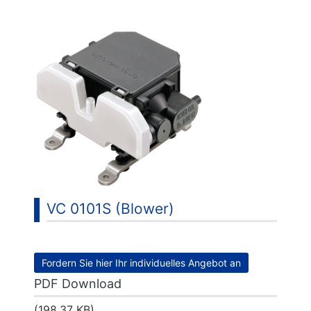
Suchen
...
VC 0101S (Blower)
Fordern Sie hier Ihr individuelles Angebot an
PDF Download
(198.37 KB)