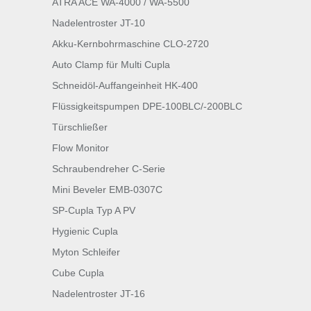
ATRA ACE WA-4000 / WA-5500
Nadelentroster JT-10
Akku-Kernbohrmaschine CLO-2720
Auto Clamp für Multi Cupla
Schneidöl-Auffangeinheit HK-400
Flüssigkeitspumpen DPE-100BLC/-200BLC
Türschließer
Flow Monitor
Schraubendreher C-Serie
Mini Beveler EMB-0307C
SP-Cupla Typ A PV
Hygienic Cupla
Myton Schleifer
Cube Cupla
Nadelentroster JT-16