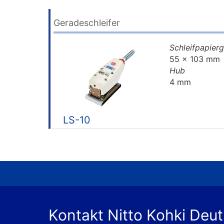
Geradeschleifer
Schleifpapier
55 x 103 mm
Hub
4 mm
LS-10
Kontakt Nitto Kohki Deu