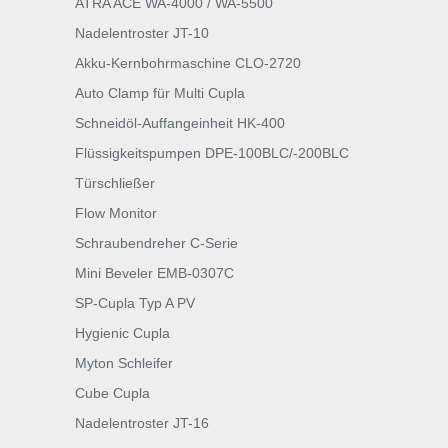
ATRA ACE WA-4000 / WA-5500
Nadelentroster JT-10
Akku-Kernbohrmaschine CLO-2720
Auto Clamp für Multi Cupla
Schneidöl-Auffangeinheit HK-400
Flüssigkeitspumpen DPE-100BLC/-200BLC
Türschließer
Flow Monitor
Schraubendreher C-Serie
Mini Beveler EMB-0307C
SP-Cupla Typ A PV
Hygienic Cupla
Myton Schleifer
Cube Cupla
Nadelentroster JT-16