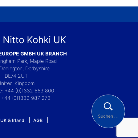
 Nitto Kohki UK
 EUROPE GMBH UK BRANCH
Langham Park, Maple Road
Donington, Derbyshire
DE74 2UT
United Kingdom
e: +44 (0)1332 653 800
: +44 (0)1332 987 273
 UK & Irland
AGB