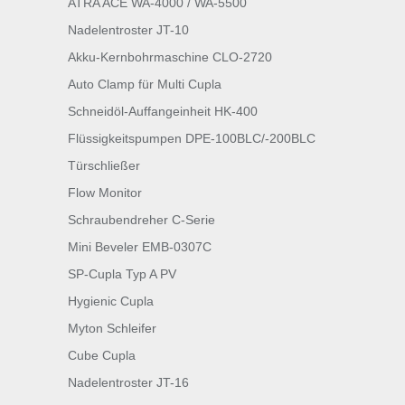
ATRA ACE WA-4000 / WA-5500
Nadelentroster JT-10
Akku-Kernbohrmaschine CLO-2720
Auto Clamp für Multi Cupla
Schneidöl-Auffangeinheit HK-400
Flüssigkeitspumpen DPE-100BLC/-200BLC
Türschließer
Flow Monitor
Schraubendreher C-Serie
Mini Beveler EMB-0307C
SP-Cupla Typ A PV
Hygienic Cupla
Myton Schleifer
Cube Cupla
Nadelentroster JT-16