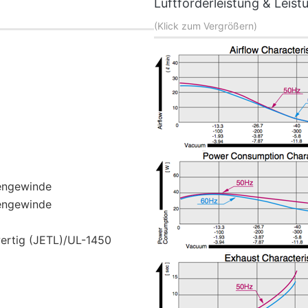
Luftförderleistung & Lei
(Klick zum Vergrößern)
nengewinde
nengewinde
wertig (JETL)/UL-1450