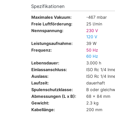
Spezifikationen
Maximales Vakuum:
-467 mbar
Freie Luftförderung:
25 l/min
Nennspannung:
230 V
120 V
Leistungsaufnahme:
39 W
Frequenz:
50 Hz
60 Hz
Lebensdauer:
3.000 h
Einlassanschluss:
ISO Rc 1/4 In
Auslass:
ISO Rc 1/4 In
Laufzeit:
dauerhaft
Spulenschutzklasse:
B oder gleich
Abmessungen (L x B):
68 x 84 mm
Gewicht:
2.3 kg
Kabellänge:
200 mm