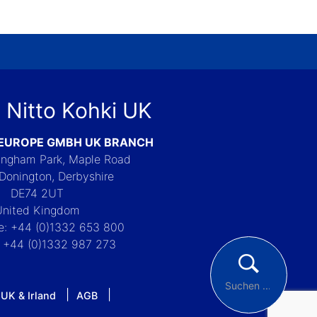
 Nitto Kohki UK
 EUROPE GMBH UK BRANCH
Langham Park, Maple Road
Donington, Derbyshire
DE74 2UT
United Kingdom
e: +44 (0)1332 653 800
: +44 (0)1332 987 273
 UK & Irland
AGB